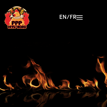
Skip
to
content
EN/FR