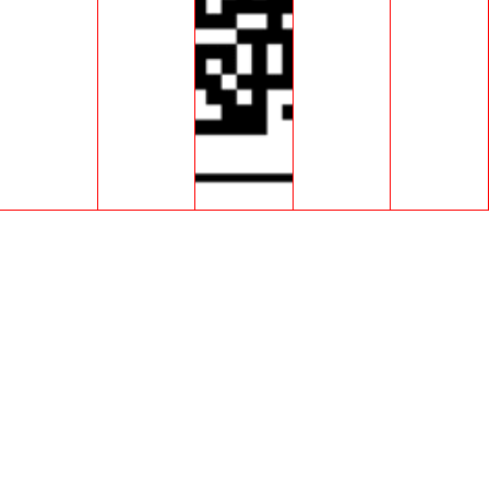
MENU
Combo (8AM-5PM)
Notre Déjeuner
Spécial Matin
Menu Pizzeria
Frite/Poutine